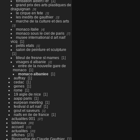
fondation albert i er
1
grand prix des arts plastiques de
draguignan
9
le cirque en fete
3
les inedits de gauthier
3
marche de la culture et des arts
3
monaco italie
4
monaco sous le ciel de paris
7
musee international d art naif
vicq
1
petits etats
1
salon de peinture et sculpture
1
tilleul de fresne st mames
1
visages d albanie
2
entre de la nouvelle gare de
monaco
1
monaco albaniee
1
auffray
1
cedac
1
genes
1
rome
1
19 aigle de nice
1
aapp paris
1
eurpean meeting
1
festival d art naif
1
gout et saveurs
1
naifs en ile de france
1
actualites 001
27
tableaux
89
accueil
13
actualites
20
affiches
23
Biographie de Claude Gauthier
1