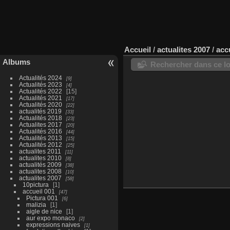
Accueil
/
actualites 2007
/
acc
Albums
Rechercher dans ce lo
Actualités 2024
9
Actualités 2023
4
Actualités 2022
15
Actualités 2021
17
Actualités 2020
22
actualités 2019
33
Actualités 2018
23
Actualites 2017
20
Actualités 2016
44
Actualités 2013
15
Actualités 2012
25
actualites 2011
11
actualites 2010
8
actualités 2009
38
actualites 2008
10
actualites 2007
58
10pictura
1
accueil 001
47
Pictura 001
6
malizia
1
aigle de nice
1
aur expo monaco
2
expressions naives
1