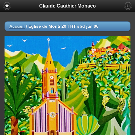
Claude Gauthier Monaco
Accueil
/
Eglise de Monti 20 f HT sbd juil 06