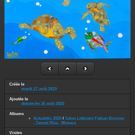
Créée le
mardi 27 août 2019
Ajoutée le
dimanche 16 août 2020
Albums
Actualités 2020
/
Salon Littéraire Fabian Boisson
- Tunnel Riva - Monaco
Visites