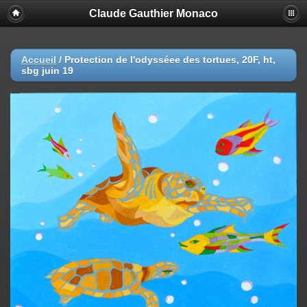
Claude Gauthier Monaco
Accueil
/
Protection de l'odysséee des tortues, 20F, ht,
sbg juin 19