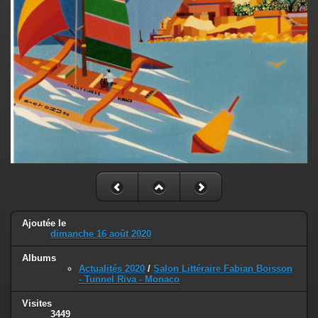
Ajoutée le
dimanche 16 août 2020
Albums
Actualités 2020
/
Salon Littéraire Fabian Boisson
- Tunnel Riva - Monaco
Visites
3449