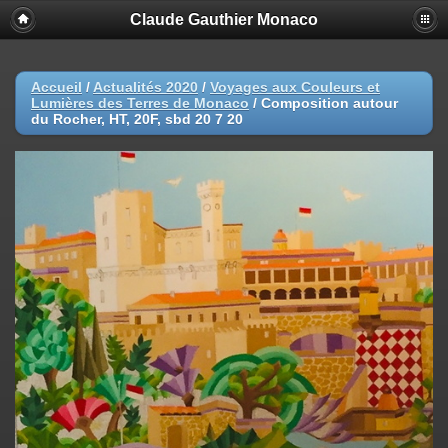
Claude Gauthier Monaco
Accueil
/
Actualités 2020
/
Voyages aux Couleurs et
Lumières des Terres de Monaco
/
Composition autour
du Rocher, HT, 20F, sbd 20 7 20