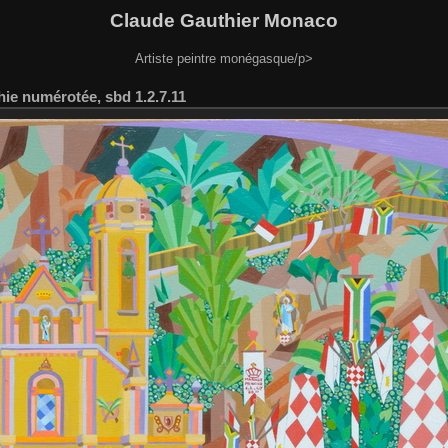
Claude Gauthier Monaco
Artiste peintre monégasque/p>
ie numérotée, sbd 1.2.7.11