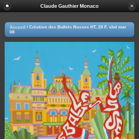
Claude Gauthier Monaco
Accueil
/
Création des Ballets Russes HT, 20 F, sbd mar
08