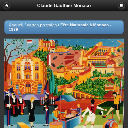
Claude Gauthier Monaco
Accueil
/
cartes postales
/
Fête Nationale à Monaco -
1979