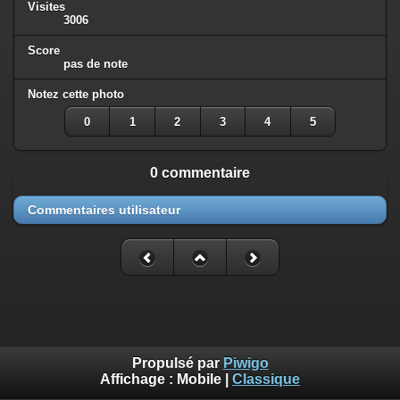
Visites
3006
Score
pas de note
Notez cette photo
0
1
2
3
4
5
0 commentaire
Commentaires utilisateur
Propulsé par
Piwigo
Affichage :
Mobile
|
Classique