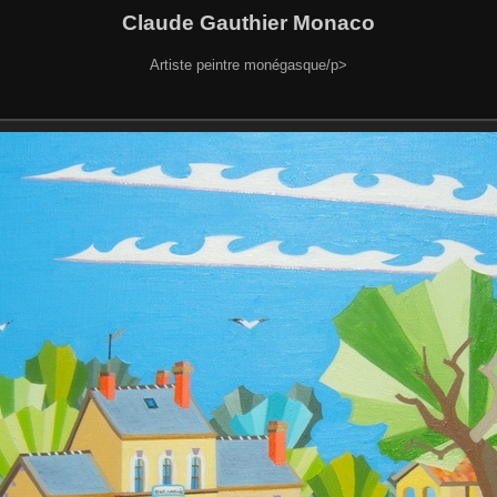
Claude Gauthier Monaco
Artiste peintre monégasque/p>