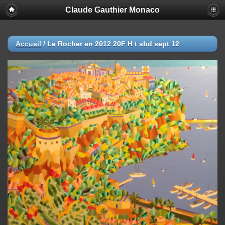
Claude Gauthier Monaco
Accueil
/
Le Rocher en 2012 20F H t sbd sept 12