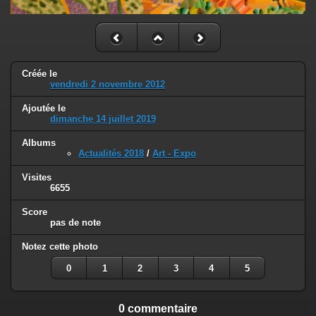
Créée le
vendredi 2 novembre 2012
Ajoutée le
dimanche 14 juillet 2019
Albums
Actualités 2018
/
Art - Expo
Visites
6655
Score
pas de note
Notez cette photo
0
1
2
3
4
5
0 commentaire