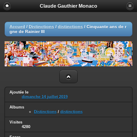
Claude Gauthier Monaco
Accueil
/
Distinctions
/
distinctions
/
Cinquante ans de r
gne de Rainier III
Ajoutée le
dimanche 14 juillet 2019
Albums
Distinctions
/
distinctions
Visites
4280