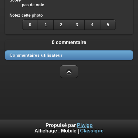
Score
pas de note
Notez cette photo
0
1
2
3
4
5
0 commentaire
Commentaires utilisateur
Propulsé par
Piwigo
Affichage :
Mobile
|
Classique