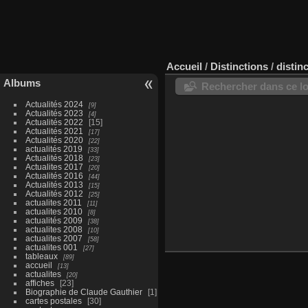
Accueil
/
Distinctions
/
distin
Albums
Rechercher dans ce lo
Actualités 2024
9
Actualités 2023
4
Actualités 2022
15
Actualités 2021
17
Actualités 2020
22
actualités 2019
33
Actualités 2018
23
Actualites 2017
20
Actualités 2016
44
Actualités 2013
15
Actualités 2012
25
actualites 2011
11
actualites 2010
8
actualités 2009
38
actualites 2008
10
actualites 2007
58
actualites 001
27
tableaux
89
accueil
13
actualites
20
affiches
23
Biographie de Claude Gauthier
1
cartes postales
30