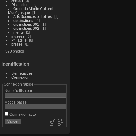
contact
4
Distinctions
6
Ordre du Mérite Culturel
Monégasque
1
Arts Sciences et Lettres
1
distinctions
1
distinctions 001
1
distinctions 002
1
merite
1
musees
6
Philatelie
8
presse
11
590 photos
Identification
S'enregistrer
Connexion
Connexion rapide
Nom d'utilisateur
Mot de passe
Connexion auto