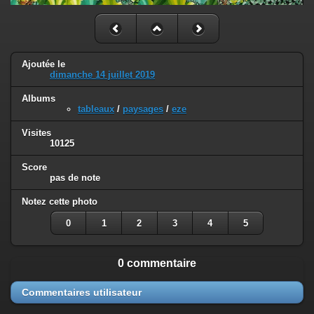
Ajoutée le
dimanche 14 juillet 2019
Albums
tableaux
/
paysages
/
eze
Visites
10125
Score
pas de note
Notez cette photo
0
1
2
3
4
5
0 commentaire
Commentaires utilisateur