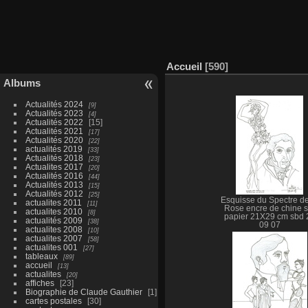
Accueil
590
Albums
Actualités 2024
9
Actualités 2023
4
Actualités 2022
15
Actualités 2021
17
Actualités 2020
22
actualités 2019
33
Actualités 2018
23
Actualites 2017
20
Actualités 2016
44
Actualités 2013
15
Actualités 2012
25
Esquisse du Spectre de
actualites 2011
11
Rose encre de chine s
actualites 2010
8
papier 21X29 cm sbd 
actualités 2009
38
09 07
actualites 2008
10
actualites 2007
58
actualites 001
27
tableaux
89
accueil
13
actualites
20
affiches
23
Biographie de Claude Gauthier
1
cartes postales
30