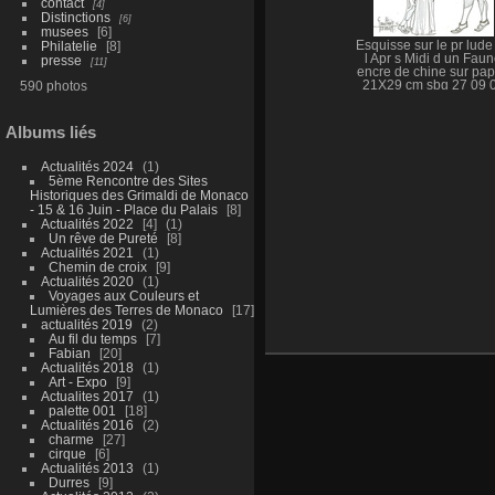
contact
4
Distinctions
6
musees
6
Philatelie
8
Esquisse sur le pr lude
l Apr s Midi d un Fau
presse
11
encre de chine sur pap
590 photos
21X29 cm sbg 27 09 
Albums liés
Actualités 2024
1
5ème Rencontre des Sites
Historiques des Grimaldi de Monaco
- 15 & 16 Juin - Place du Palais
8
Actualités 2022
4
1
Un rêve de Pureté
8
Actualités 2021
1
Chemin de croix
9
Actualités 2020
1
Voyages aux Couleurs et
Lumières des Terres de Monaco
17
actualités 2019
2
Au fil du temps
7
Fabian
20
Actualités 2018
1
Art - Expo
9
Actualites 2017
1
palette 001
18
Actualités 2016
2
charme
27
cirque
6
Actualités 2013
1
Durres
9