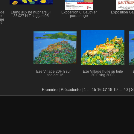
 de
Etang aux ne nuphars 5F
Exposition C Gauthier
Exposition Ga
ne
35X27 H T sbg jan 05
parrainage
ier
07
Eze Village 20F h sur T
Eze Village huile su toile
sbd oct 16
20 F sbg 2003
Première
|
Précédente
|
1
...
15
16
17
18
19
...
40
|
S