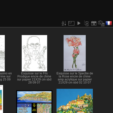
Casino en
Esquisse sur le Fils
Esquisse sur le Spectre de
hine sur
Prodigue encre de chine
la Rose encre de chine
g 25 09
sur papier 21X29 cm sbd
amp acrylique sur papier
28 09 07
21X29 cm sbd 02 10 07
jpg