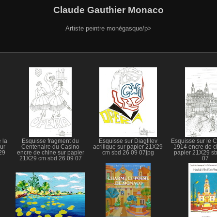
Claude Gauthier Monaco
Artiste peintre monégasque/p>
 la
Esquisse fragment du
Esquisse sur Diaglilev
Esquisse sur le 
ur
Centenaire du Casino
acrilique sur papier 21X29
1914 encre de c
29
encre de chine sur papier
cm sbd 26 09 07jpg
papier 21X29 sb
21X29 cm sbd 26 09 07
07