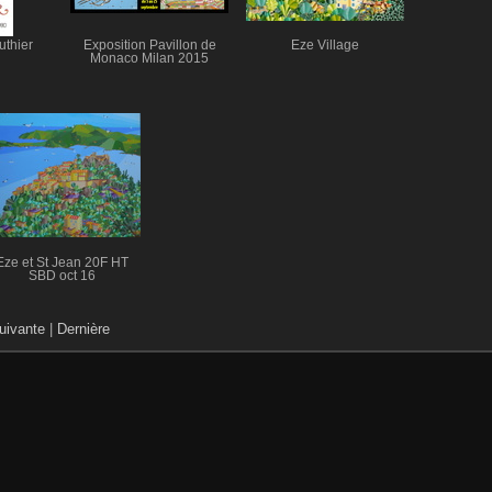
uthier
Exposition Pavillon de
Eze Village
Monaco Milan 2015
Eze et St Jean 20F HT
SBD oct 16
uivante
|
Dernière