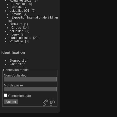
Actualités 2012
2
Buzancais
9
Insolite
9
actualites 001
2
Amade
4
Exposition Internationale à Milan
6
tableaux
1
Cirque
14
actualites
1
berry
9
cartes postales
29
Philatelie
8
Identification
S'enregistrer
Connexion
Connexion rapide
Nom d'utilisateur
Mot de passe
Connexion auto