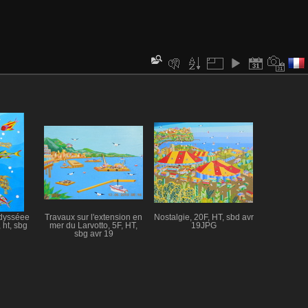
dysséee
Travaux sur l'extension en
Nostalgie, 20F, HT, sbd avr
 ht, sbg
mer du Larvotto, 5F, HT,
19JPG
sbg avr 19