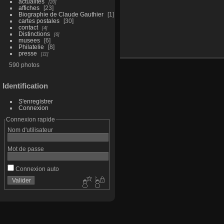
actualites
20
affiches
23
Biographie de Claude Gauthier
1
cartes postales
30
contact
4
Distinctions
6
musees
6
Philatelie
8
presse
11
590 photos
Identification
S'enregistrer
Connexion
Connexion rapide
Nom d'utilisateur
Mot de passe
Connexion auto