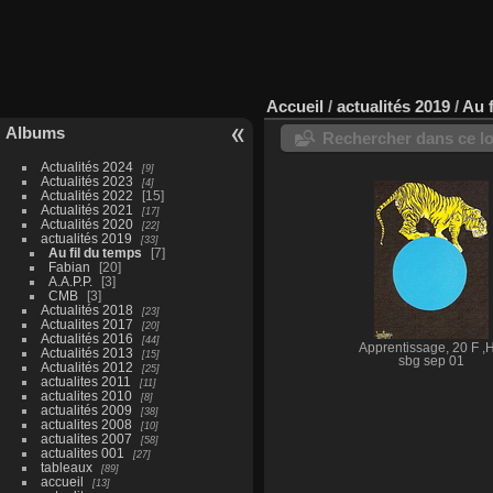
Accueil
/
actualités 2019
/
Au 
Albums
Rechercher dans ce lo
Actualités 2024
9
Actualités 2023
4
Actualités 2022
15
Actualités 2021
17
Actualités 2020
22
actualités 2019
33
Au fil du temps
7
Fabian
20
A.A.P.P.
3
CMB
3
Actualités 2018
23
Actualites 2017
20
Actualités 2016
44
Apprentissage, 20 F ,H
Actualités 2013
15
sbg sep 01
Actualités 2012
25
actualites 2011
11
actualites 2010
8
actualités 2009
38
actualites 2008
10
actualites 2007
58
actualites 001
27
tableaux
89
accueil
13