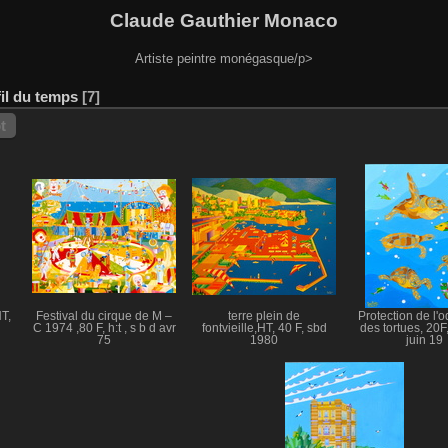
Claude Gauthier Monaco
Artiste peintre monégasque/p>
fil du temps
7
t
T,
Festival du cirque de M –
terre plein de
Protection de l'o
C 1974 ,80 F, h:t , s b d avr
fontvieille,HT, 40 F, sbd
des tortues, 20F,
75
1980
juin 19