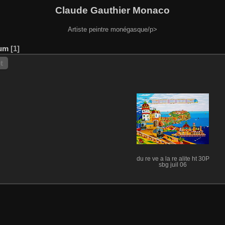
Claude Gauthier Monaco
Artiste peintre monégasque/p>
rum
1
t
du re ve a la re alite ht 30P
sbg juil 06