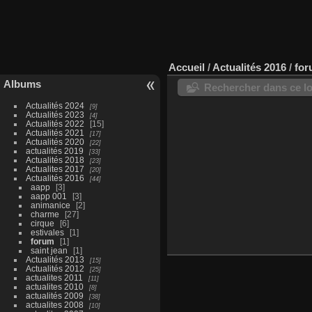
Accueil
/
Actualités 2016
/
fo
Albums
Rechercher dans ce lo
Actualités 2024
9
Actualités 2023
4
Actualités 2022
15
Actualités 2021
17
Actualités 2020
22
actualités 2019
33
Actualités 2018
23
Actualites 2017
20
Actualités 2016
44
aapp
3
aapp 001
3
animanice
2
charme
27
cirque
6
estivales
1
forum
1
saint jean
1
Actualités 2013
15
Actualités 2012
25
actualites 2011
11
actualites 2010
8
actualités 2009
38
actualites 2008
10