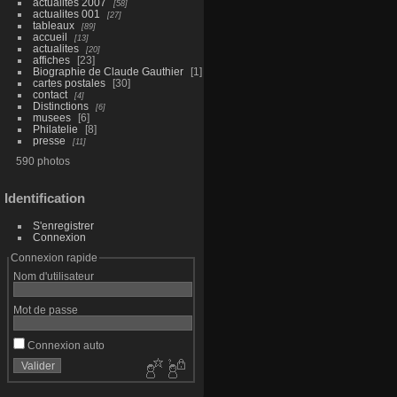
actualites 2007
58
actualites 001
27
tableaux
89
accueil
13
actualites
20
affiches
23
Biographie de Claude Gauthier
1
cartes postales
30
contact
4
Distinctions
6
musees
6
Philatelie
8
presse
11
590 photos
Identification
S'enregistrer
Connexion
Connexion rapide
Nom d'utilisateur
Mot de passe
Connexion auto