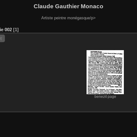
Claude Gauthier Monaco
Artiste peintre monégasque/p>
ie 002
1
t
benezit page