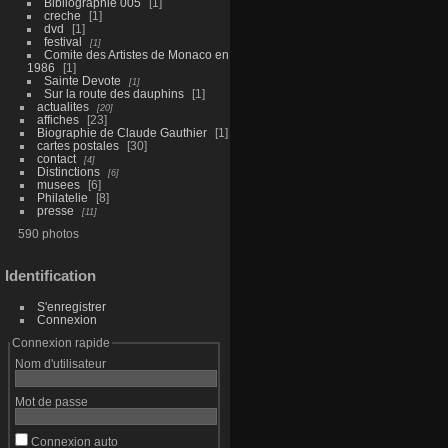
Bibliographie 005
1
creche
1
dvd
1
festival
1
Comite des Artistes de Monaco en
1986
1
Sainte Devote
1
Sur la route des dauphins
1
actualites
20
affiches
23
Biographie de Claude Gauthier
1
cartes postales
30
contact
4
Distinctions
6
musees
6
Philatelie
8
presse
11
590 photos
Identification
S'enregistrer
Connexion
Connexion rapide
Nom d'utilisateur
Mot de passe
Connexion auto