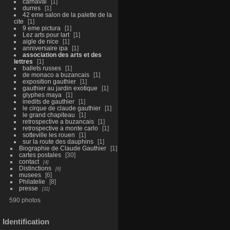
carnaval
1
durres
1
42 eme salon de la palette de la
cite
1
9 eme pictura
1
Lez arts pour lart
1
aigle de nice
1
anniversaire ipa
1
association des arts et des
lettres
1
ballets russes
1
de monaco a buzancais
1
exposition gauthier
1
gauthier au jardin exotique
1
glyphes maya
1
inedits de gauthier
1
le cirque de claude gauthier
1
le grand chapiteau
1
retrospective a buzancais
1
retrospective a monte carlo
1
sotteville les rouen
1
sur la route des dauphins
1
Biographie de Claude Gauthier
1
cartes postales
30
contact
4
Distinctions
6
musees
6
Philatelie
8
presse
11
590 photos
Identification