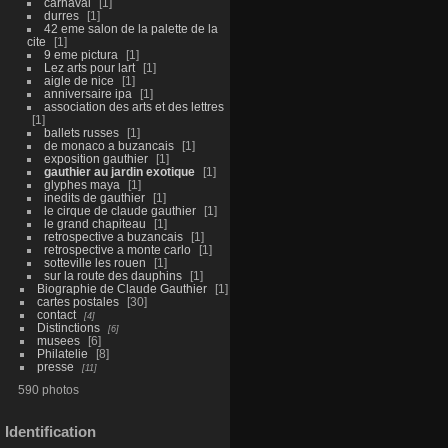
carnaval
1
durres
1
42 eme salon de la palette de la
cite
1
9 eme pictura
1
Lez arts pour lart
1
aigle de nice
1
anniversaire ipa
1
association des arts et des lettres
1
ballets russes
1
de monaco a buzancais
1
exposition gauthier
1
gauthier au jardin exotique
1
glyphes maya
1
inedits de gauthier
1
le cirque de claude gauthier
1
le grand chapiteau
1
retrospective a buzancais
1
retrospective a monte carlo
1
sotteville les rouen
1
sur la route des dauphins
1
Biographie de Claude Gauthier
1
cartes postales
30
contact
4
Distinctions
6
musees
6
Philatelie
8
presse
11
590 photos
Identification